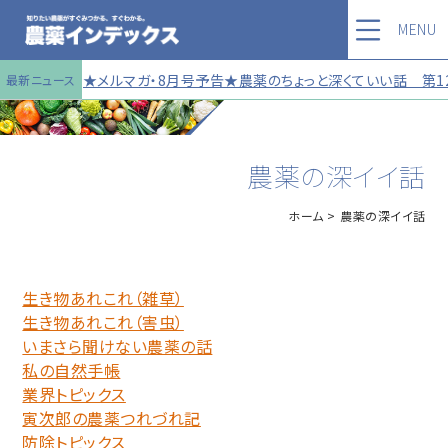
MENU
★メルマガ・8月号予告★農薬のちょっと深くていい話 第121号
最新ニュース
農薬の深イイ話
ホーム
農薬の深イイ話
生き物あれこれ（雑草）
生き物あれこれ（害虫）
いまさら聞けない農薬の話
私の自然手帳
業界トピックス
寅次郎の農薬つれづれ記
防除トピックス