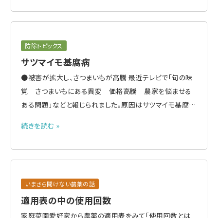
用が例示されています。 バイオスティミュラントとは バイオ
スティミ..
防除トピックス
サツマイモ基腐病
●被害が拡大し、さつまいもが高騰 最近テレビで「旬の味
覚 さつまいもにある異変 価格高騰 農家を悩ませる
ある問題」などと報じられました。原因はサツマイモ基腐病
で、一番成長期の夏場に全国的に長雨が続いたのと、高温
続きを読む »
だったことで多くのところでイモの腐れが発生し不作にな
り、価格の高騰につながったとのことです。 ●2018年に沖
縄県で初めて..
いまさら聞けない農薬の話
適用表の中の使用回数
家庭菜園愛好家から農薬の適用表をみて「使用回数とは