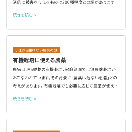
済的に被害を与えるものは200種程度との説があります。
日本国内の雑草種は水田、畑あわせて約100種、これに最
続きを読む »
近では帰化雑草が増え、また除草剤抵抗性雑草の出現も
あって増えつつあります。 雑草の種類をその姿、植物分類
のからイネ科雑草..
いまさら聞けない農薬の話
有機栽培に使える農薬
農家はJAS規格の有機栽培、家庭菜園では無農薬栽培が
おこなわれています。その背景に「農薬は危ない悪者」との
考えがあります。 有機栽培でも必要に応じて農薬が使える
ように、農林水産省では有機農産物の日本農林規格として
続きを読む »
使用できる防除資材を次のように規定しています。農薬と
して登録されているものも含まれます。少し長くなりますが
列挙します。 ..