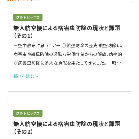
防除トピックス
無人航空機による病害虫防除の現状と課題
（その1）
―空中散布に思うことー ○航空防除の歴史 航空防除は、
病害虫や雑草防除の過酷な労働作業からの解放、効率的
な病害虫防除に多大な貢献を果たしてきました。 昭和3
0年代に有人ヘリによる航空防除がはじまり、約30年たっ
続きを読む »
た平成の初めころに無人ヘリの事業化がはじまりました。
さらに、約30年たった平成28年ころからマルチローター（い
わゆるドローン..
防除トピックス
無人航空機による病害虫防除の現状と課題
（その2）