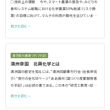
○技術上の課題 今や、スマート農業の普及や、みどりの
食料システム戦略における化学農薬50%削減（リスク換
算）の目標に向けて、マルチの利用が脚光を浴びています。
マルチの長所は無人ヘリより安価なことに加え、軽くて
続きを読む »
持ち運びが容易なこと、マイドローンであれば防除したい
時にいつでも散布できることです。 一方で、いくつかの課題
があります..
寅次郎の農薬つれづれ記
満州帝国 北興化学とは
満洲国の歴史を知るには、”満洲回顧集刊行会（会長岸信
介）”発行の全928ページ「ああ満州（国つくり産業開発者
の手記）」は必読の書である。 この本の”研究と教育・試験
場の項”で、元東京都害虫専技の白浜賢一さんが、満洲の
続きを読む »
公主嶺農試の熊岳城分場で同僚だった西圭一さんについ
て、戦後引き揚げて北興化学を興こしたことを記述してい