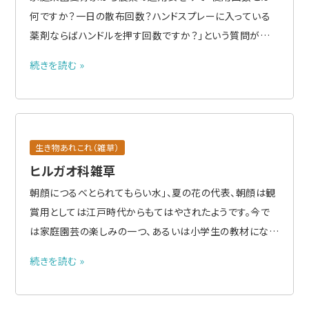
何ですか？一日の散布回数？ハンドスプレーに入っている
薬剤ならばハンドルを押す回数ですか？」という質問があり
ました。 果樹などの永年性作物を含めて一年のうちの生育
続きを読む »
シーズンに散布できる回数の合計であることを説明はしま
したが、農薬使用初心者であれば抱く疑問かもしれませ
ん。 作物残留基..
生き物あれこれ（雑草）
ヒルガオ科雑草
朝顔につるべとられてもらい水」、夏の花の代表、朝顔は観
賞用としては江戸時代からもてはやされたようです。今で
は家庭園芸の楽しみの一つ、あるいは小学生の教材になっ
ています。 アサガオの仲間はヒルガオ科で観賞用あり、そこ
続きを読む »
から抜け出して雑草化したもの、帰化雑 草様々です。観賞
用のルコウソウは江戸時代に持ち込まれたそうですが、マ
ルバルコ..