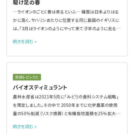
駆け足の春
―ライオンのごとく春は来るといふ― 緯度は日本よりはる
かに高く、サハリンあたりに位置する同じ島国のイギリスに
は、「3月はライオンのようにやって来て子羊のように去る」
という諺がる。一日のうちで雪や雨があったかと思うと晴
続きを読む »
れ間が出るなど激しく目まぐるしく天候が変わることを言
っている。日本でもこの時期三寒四温といわれるように、同
じように..
防除トピックス
バイオスティミュラント
農林水産省は2021年5月に「みどりの食料システム戦略」
を策定しました。その中で 2050年までに化学農薬の使用
量の50％削減（リスク換算）と有機栽培面積を25％拡大す
ることが明記され、その実現手段の1つに、革新的作物保護
続きを読む »
技術の開発の防除資材としてバイオスティミュラントの利