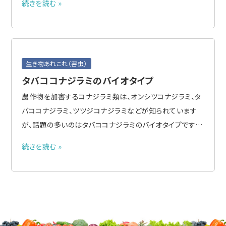
続きを読む »
リブ諸島に次々と侵入し、2000年代には原産地から遠く離
れたオーストラリア、ニュージーランド、中国、台湾でも発見
されるよ..
生き物あれこれ（害虫）
タバココナジラミのバイオタイプ
農作物を加害するコナジラミ類は、オンシツコナジラミ、タ
バココナジラミ、ツツジコナジラミなどが知られています
が、話題の多いのはタバココナジラミのバイオタイプです。
●タバココナジラミのバイオタイプとは タバココナジラミ
続きを読む »
は世界的に分布し、形態的には区別できませんが、寄主植
物や生物的特徴が異なる20以上のバイオタイプが知られ
ています..