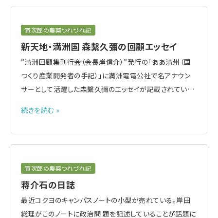
る。戦後派の一般..
寅次郎の農薬つれづれ記
新天地・満洲国 森繫久彌の回顧エッセイ
”満洲回顧集刊行会（会長岸信介）”発行の「ああ満州（国
つくり産業開発者の手記）」に満洲電電公社で名アナウン
サーとして活躍した森繫久彌のエッセイが記載されてい
る。 もともと戦争嫌いで１９３９年に赤紙を受け取ったが耳
続きを読む »
の手術を受けた直後だったので即時帰郷となった。翌1940
年、応召されず海外赴任できる数少ない仕事を探しＮＨＫ
のアナウン..
寅次郎の農薬つれづれ記
蒋介石の日誌
最近コクヨのキャンパスノートの小型が売れている。岸田
総理がこのノートに政治問 題を記述していることが話題に