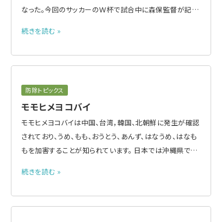
なった。今回のサッカーのＷ杯で試合中に森保監督が記録
していたノートも同じ物であった。 この種のジェスチャーで
続きを読む »
以前、政治評論家の竹村健一が黒い手帳を振りかざして
「日本の常識は世界の非常識」などと論じていたことを思
い出す。岸..
防除トピックス
モモヒメヨコバイ
モモヒメヨコバイは中国、台湾，韓国、北朝鮮に発生が確認
されており、うめ、もも、おうとう、あんず、はなうめ、はなも
もを加害することが知られています。 日本では沖縄県での
分布は確認されていましたが，2019年に和歌山県で確認
続きを読む »
された以、降現在まで、栃木県、群馬県、埼玉県、東京都、神
奈川県、愛知県、滋賀県、京都府、大阪府、兵庫県、岡山
県、..