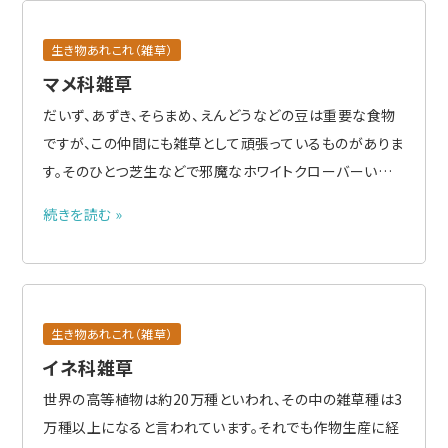
生き物あれこれ（雑草）
マメ科雑草
だいず、あずき、そらまめ、えんどうなどの豆は重要な食物
ですが、この仲間にも雑草として頑張っているものがありま
す。そのひとつ芝生などで邪魔なホワイトクローバーいわ
ゆるシロツメクサです。もともとは飼料、緑肥作物、カバー
続きを読む »
クロップとして栽培されて、この場合は貴重な作物ですが、
発生してほしくないところに出てきたら雑草です。アカツメ
クサい..
生き物あれこれ（雑草）
イネ科雑草
世界の高等植物は約20万種といわれ、その中の雑草種は3
万種以上になると言われています。それでも作物生産に経