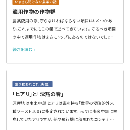
いまさら聞けない農薬の話
適用作物の作物群
農薬使用の際、守らなければならない項目はいくつかあ
り、これまでにもこの欄で述べてきています。 守るべき項目
の中で適用作物はまさにトップにあるのではないでしょう
か？ しかし、使用者には作物名を見ただけでは戸惑うこと
続きを読む »
もあります。対象としている作物が適用表の中にあるのだ
ろうか？似たような名前だけど、適用作物になるのだろう
か？ 作物残..
生き物あれこれ（害虫）
「ヒアリ」と「沈黙の春」
原産地は南米中部 ヒアリは毒を持ち「世界の侵略的外来
種ワースト100」に指定されています。 元々は南米中部に生
息していたアリですが、船や飛行機に積まれたコンテナや
貨物にまぎれ込んで、1940年代頃からアメリカ合衆国やカ