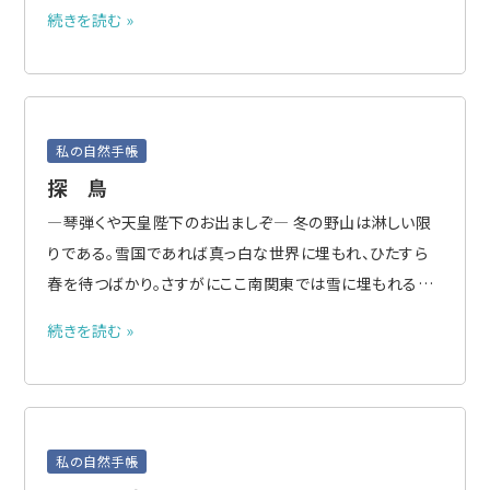
行くときや隣町まで行く時など、腕時計のような感覚でバッ
続きを読む »
グに入れてゆく。一眼レフ型の方は、出かける前から草花や
鳥などを写すつもりで肩にかけてゆく。いずれもディジタル
で自動焦..
私の自然手帳
探 鳥
―琴弾くや天皇陛下のお出ましぞ― 冬の野山は淋しい限
りである。雪国であれば真っ白な世界に埋もれ、ひたすら
春を待つばかり。さすがにここ南関東では雪に埋もれるこ
とはないが、山はスギやシイなどの常緑樹を除いて、落葉
続きを読む »
樹はすっかり裸になって、山肌は斑な剥げ坊主のよう。地上
では薄茶色に枯れてカサカサに乾いた草の広がりばかりと
なる。目をひく花..
私の自然手帳