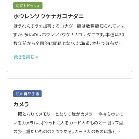
防除トピックス
ホウレンソウケナガコナダニ
ほうれんそうを加害するコナダニ類は数種類知られていま
すが、多いのはホウレンソウケナガコナダニです。本種は20
数年前から全国的に問題となり、北海道、本州で分布が確
認されています。きゅうり、すいか、ピーマン、トマト、ねぎ、に
続きを読む »
んじん、キャベツ、とうもろこし等多くの作物に寄生します
が、中でも被害が深刻なのがほうれんそうです。 ホウレン
ソ..
私の自然手帳
カメラ
―眼となりてメモリーとなりて我がカメラ― 今持ち歩いて
いるカメラは、ポケットに入るカード大のものと一眼レフ型
の少し重たいものの２つである。カード大のものは旅行に