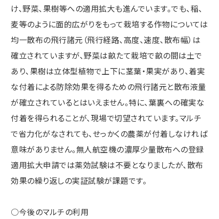
け、野菜、果樹等への適用拡大も進んでいます。でも、稲、
麦等のように面的広がりをもって栽培する作物については
均一散布の飛行諸元（飛行経路、高度、速度、散布幅）は
確立されていますが、野菜は畝たて栽培で畝の間は土で
あり、果樹は立体型植物で上下に茎葉・果実があり、着実
な付着による防除効果を得るための飛行諸元と散布液量
が確立されているとはいえません。特に、葉裏への確実な
付着を得られることが、現場で切望されています。マルチ
で省力化がなされても、せっかくの農薬が付着しなければ
意味がありません。無人航空機の濃厚少量散布への登録
適用拡大申請では薬効試験は不要となりましたが、散布
効果の繰り返しの実証試験が課題です。
○今後のマルチの利用