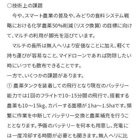
○技術上の課題
今や、スマート農業の普及や、みどりの食料システム戦
略における化学農薬50%削減（リスク換算）の目標に向け
て、マルチの利用が脚光を浴びています。
マルチの長所は無人ヘリより安価なことに加え、軽くて
持ち運びが容易なこと、マイドローンであれば防除したい
時にいつでも散布できることです。
一方で、いくつかの課題があります。
① 農薬タンクを装着しての飛行となり現在のバッテリー
能力では1回のフライトで10~15分間の飛行で、搭載する
農薬も10～15kg、カバーする面積が１ha～1.5haです。頻
繁に作業を中断してバッテリー交換と農薬補充を行うこ
ととなります。予備のバッテリ－を何本も用意し、充電に
は一度冷却する時間が必要とも聞きます。無人ヘリに比