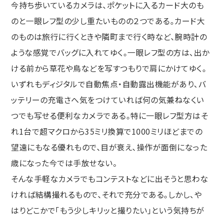
今持ち歩いているカメラは、ポケットに入るカード大のも
のと一眼レフ型の少し重たいものの２つである。カード大
のものは旅行に行くときや隣町まで行く時など、腕時計の
ような感覚でバッグに入れてゆく。一眼レフ型の方は、出か
ける前から草花や鳥などを写すつもりで肩にかけてゆく。
いずれもディジタルで自動焦点・自動露出機能があり、バ
ッテリーの充電さへ気をつけていれば何の気兼ねなくい
つでも写せる便利なカメラである。特に一眼レフ型方はそ
れ1台で超マクロから35ミリ換算で1000ミリほどまでの
望遠にもなる優れもので、目が衰え、操作が面倒になった
歳になった今では手放せない。
そんな手軽なカメラでもコンテストなどに出そうと思わな
ければ結構撮れるもので、それで充分である。しかし、や
はりどこかで「もう少しキリッと撮りたい」という気持ちが