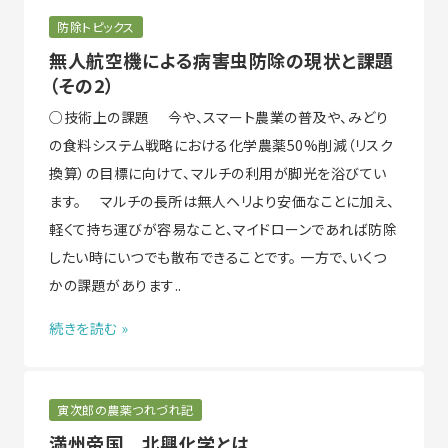
防除トピックス
無人航空機による病害虫防除の現状と課題
（その2）
○技術上の課題 今や、スマート農業の普及や、みどり
の食料システム戦略における化学農薬50%削減（リスク
換算）の目標に向けて、マルチの利用が脚光を浴びてい
ます。 マルチの長所は無人ヘリより安価なことに加え、
軽くて持ち運びが容易なこと、マイドローンであれば防除
したい時にいつでも散布できることです。 一方で、いくつ
かの課題があります..
続きを読む »
寅次郎の農薬つれづれ記
満州帝国 北興化学とは