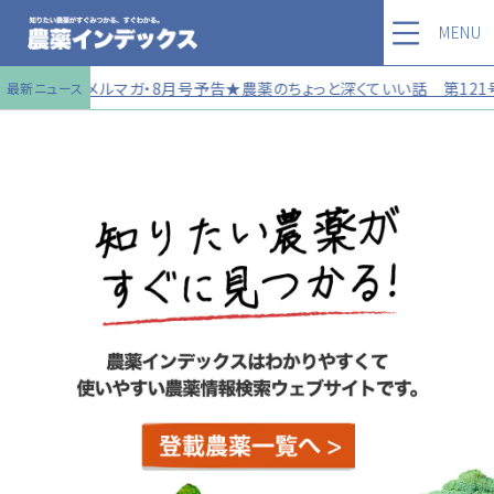
MENU
★メルマガ・8月号予告★農薬のちょっと深くていい話 第121号 
最新ニュース