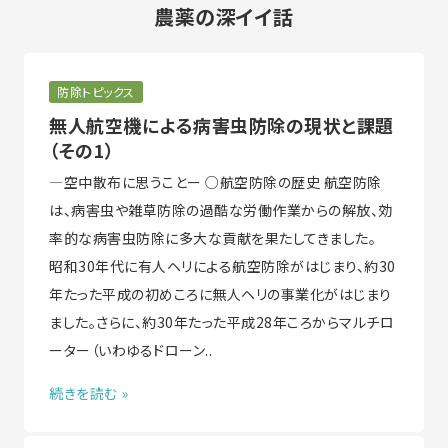
農薬の深イイ話
防除トピックス
無人航空機による病害虫防除の現状と課題
（その1）
―空中散布に思うことー ○航空防除の歴史 航空防除
は、病害虫や雑草防除の過酷な労働作業からの解放、効
率的な病害虫防除に多大な貢献を果たしてきました。
昭和30年代に有人ヘリによる航空防除がはじまり、約30
年たった平成の初めころに無人ヘリの事業化がはじまり
ました。さらに、約30年たった平成28年ころからマルチロ
ーター（いわゆるドローン..
続きを読む »