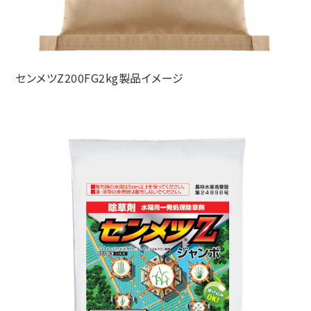
センメツZ200FG2kg製品イメージ