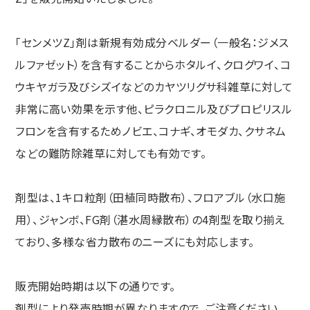
「センメツZ」剤は新規有効成分ベルダー（一般名：ジメス
ルファゼット）を含有することからホタルイ、クログワイ、コ
ウキヤガラ及びシズイなどのカヤツリグサ科雑草に対して
非常に高い効果を示す他、ピラクロニル及びプロピリスル
フロンを含有するためノビエ、コナギ、オモダカ、クサネム
などの難防除雑草に対しても有効です。
剤型は、1キロ粒剤（田植同時散布）、フロアブル（水口施
用）、ジャンボ、FG剤（湛水周縁散布）の4剤型を取り揃え
ており、多様な省力散布のニーズにも対応します。
販売開始時期は以下の通りです。
剤型により発売時期が異なりますので、ご注意ください。