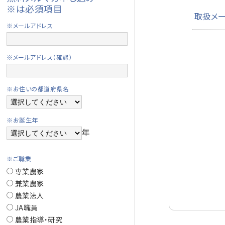
※は必須項目
取扱メ
※メールアドレス
※メールアドレス（確認）
※お住いの都道府県名
※お誕生年
年
※ご職業
専業農家
兼業農家
農業法人
JA職員
農業指導・研究