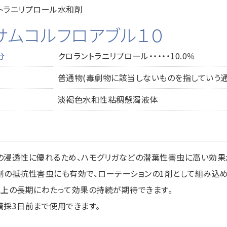
トラニリプロール水和剤
サムコルフロアブル１０
分
クロラントラニリプロール・・・・・10.0％
普通物(毒劇物に該当しないものを指していう通
淡褐色水和性粘稠懸濁液体
の浸透性に優れるため、ハモグリガなどの潜葉性害虫に高い効果
剤の抵抗性害虫にも有効で、ローテーションの1剤として組み込め
以上の長期にわたって効果の持続が期待できます。
摘採3日前まで使用できます。