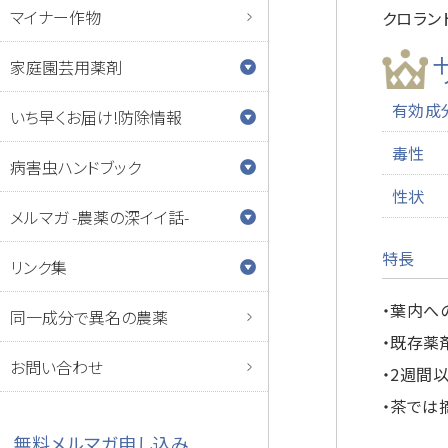
マイナー作物
クロラン
家庭園芸用薬剤
有効成
いち早くお届け!防除情報
毒性
病害虫ハンドブック
性状
メルマガ -農薬の深イイ話-
特長
リンク集
・葉内へ
同一成分で異名の農薬
・既存薬
お問い合わせ
・2週間
・茶では
無料メルマガ申し込み