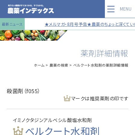
MENU
★メルマガ・8月号予告★農薬のちょっと深くていい
最新ニュース
薬剤詳細情報
ホーム
農薬の検索
ベルクート水和剤の薬剤詳細情報
殺菌剤（f055）
マークは推奨薬剤の印です
イミノクタジンアルベシル酸塩水和剤
ベルクート水和剤