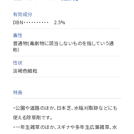
有効成分
DBN・・・・・・・・・・ 2.5%
毒性
普通物(毒劇物に該当しないものを指していう通
称）
性状
淡褐色細粒
特長
・公園や道路のほか、日本芝、水稲刈取跡などにも
使える除草剤です。
・一年生雑草のほか、スギナや多年生広葉雑草、水