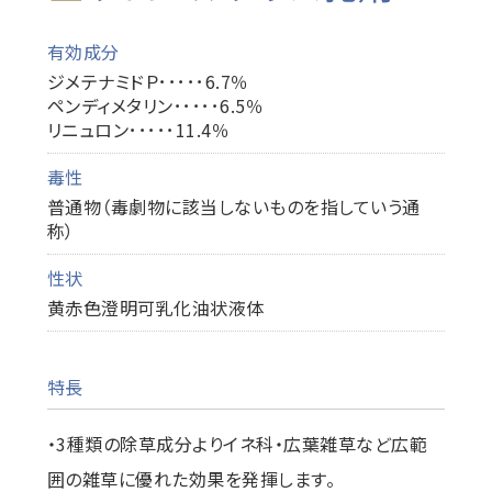
有効成分
ジメテナミドＰ･････6.7％
ペンディメタリン･････6.5％
リニュロン･････11.4％
毒性
普通物（毒劇物に該当しないものを指していう通
称）
性状
黄赤色澄明可乳化油状液体
特長
・3種類の除草成分よりイネ科・広葉雑草など広範
囲の雑草に優れた効果を発揮します。