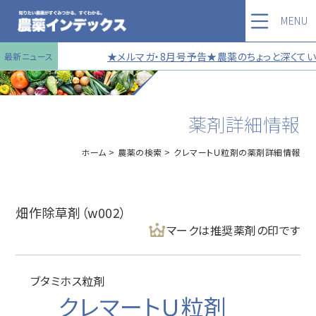
MENU
★メルマガ・8月号予告★農薬のちょっと深くていい
最新ニュース
薬剤詳細情報
ホーム
農薬の検索
クレマートＵ粒剤の薬剤詳細情報
畑作除草剤（w002）
マークは推奨薬剤の印です
ブタミホス粒剤
クレマートＵ粒剤