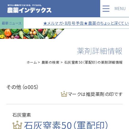
MENU
★メルマガ・8月号予告★農薬のちょっと深くていい
最新ニュース
薬剤詳細情報
ホーム
農薬の検索
石灰窒素50（軍配印）の薬剤詳細情報
その他（o005）
マークは推奨薬剤の印です
石灰窒素
石灰窒素50（軍配印）