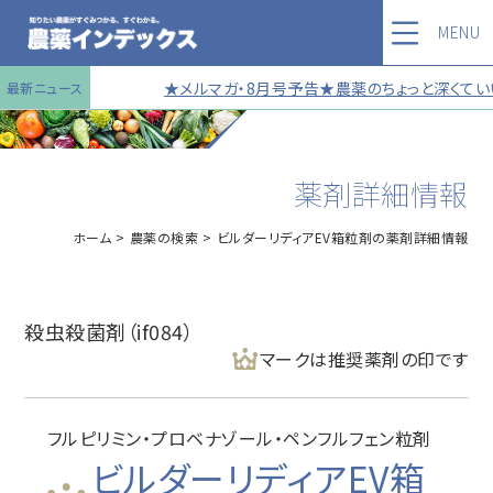
MENU
★メルマガ・8月号予告★農薬のちょっと深くていい
最新ニュース
薬剤詳細情報
ホーム
農薬の検索
ビルダーリディアEV箱粒剤の薬剤詳細情報
殺虫殺菌剤（if084）
マークは推奨薬剤の印です
フルピリミン・プロベナゾール・ペンフルフェン粒剤
ビルダーリディアEV箱