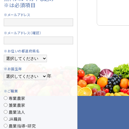
※は必須項目
※メールアドレス
※メールアドレス（確認）
※お住いの都道府県名
※お誕生年
年
※ご職業
専業農家
兼業農家
農業法人
JA職員
農業指導・研究