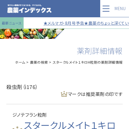
MENU
★メルマガ・8月号予告★農薬のちょっと深くていい
最新ニュース
薬剤詳細情報
ホーム
農薬の検索
スタークルメイト１キロH粒剤の薬剤詳細情報
殺虫剤（i176）
マークは推奨薬剤の印です
ジノテフラン粒剤
スタークルメイト１キロ