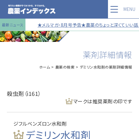
MENU
★メルマガ・8月号予告★農薬のちょっと深くていい話 
最新ニュース
薬剤詳細情報
ホーム
農薬の検索
デミリン水和剤の薬剤詳細情報
殺虫剤（i161）
マークは推奨薬剤の印です
ジフルベンズロン水和剤
デミリン水和剤