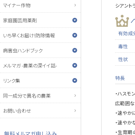
マイナー作物
シアント
家庭園芸用薬剤
有効成
いち早くお届け!防除情報
毒性
病害虫ハンドブック
性状
メルマガ -農薬の深イイ話-
特長
リンク集
・ハスモ
同一成分で異名の農薬
広範囲な
お問い合わせ
・速やか
・速やか
・生育期
無料メルマガ申し込み