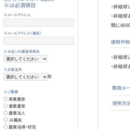
※は必須項目
・非結球
※メールアドレス
・非結球
類に40
※メールアドレス（確認）
適用作物
※お住いの都道府県名
・非結球
・非結球
※お誕生年
年
取扱メ
※ご職業
専業農家
使用方
兼業農家
農業法人
JA職員
農業指導・研究