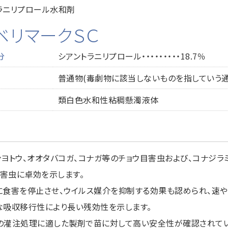
ラニリプロール水和剤
ベリマークＳＣ
分
シアントラニリプロール・・・・・・・・・18.7％
普通物(毒劇物に該当しないものを指していう通
類白色水和性粘稠懸濁液体
ンヨトウ、オオタバコガ、コナガ等のチョウ目害虫および、コナジラ
害虫に卓効を示します。
に食害を停止させ、ウイルス媒介を抑制する効果も認められ、速
な吸収移行性により長い残効性を示します。
の灌注処理に適した製剤で苗に対して高い安全性が確認されてい