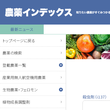
最新ニュース
トップページに戻る
農薬の検索
登載農薬一覧
産業用無人航空機用農薬
生物農薬・フェロモン
殺虫剤（i137）
植物成長調整剤