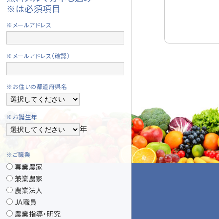
※は必須項目
※メールアドレス
※メールアドレス（確認）
※お住いの都道府県名
※お誕生年
年
※ご職業
専業農家
兼業農家
農業法人
JA職員
農業指導・研究