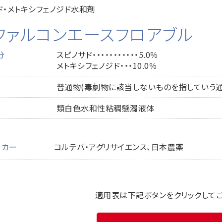
ド・メトキシフェノジド水和剤
ファルコンエースフロアブル
分
スピノサド・・・・・・・・・・・5.0％
メトキシフェノジド・・・10.0％
普通物(毒劇物に該当しないものを指していう通
類白色水和性粘稠懸濁液体
ーカー
コルテバ・アグリサイエンス、日本農薬
適用表は下記ボタンをクリックして