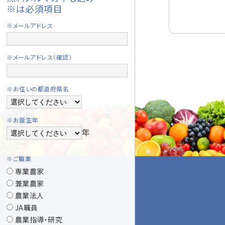
※は必須項目
※メールアドレス
※メールアドレス（確認）
※お住いの都道府県名
※お誕生年
年
※ご職業
専業農家
兼業農家
農業法人
JA職員
農業指導・研究