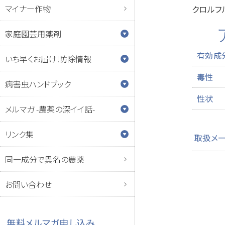
マイナー作物
クロルフ
家庭園芸用薬剤
有効成
いち早くお届け!防除情報
毒性
病害虫ハンドブック
性状
メルマガ -農薬の深イイ話-
リンク集
取扱メ
同一成分で異名の農薬
お問い合わせ
無料メルマガ申し込み