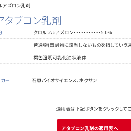
ルアズロン乳剤
アタブロン乳剤
分
クロルフルアズロン・・・・・・・・・・・5.0％
普通物(毒劇物に該当しないものを指していう通
褐色澄明可乳化油状液体
ーカー
石原バイオサイエンス、ホクサン
適用表は下記ボタンをクリックして
アタブロン乳剤の適用表へ