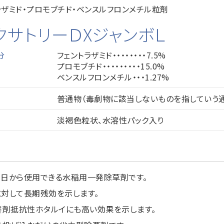
ラザミド・プロモブチド・ベンスルフロンメチル粒剤
クサトリーＤXジャンボＬ
分
フェントラザミド・・・・・・・・7.5%
プロモブチド・・・・・・・・・15.0%
ベンスルフロンメチル・・・1.27%
普通物（毒劇物に該当しないものを指していう
淡褐色粒状、水溶性パック入り
3日から使用できる水稲用一発除草剤です。
に対して長期残効を示します。
阻害剤抵抗性ホタルイにも高い効果を示します。