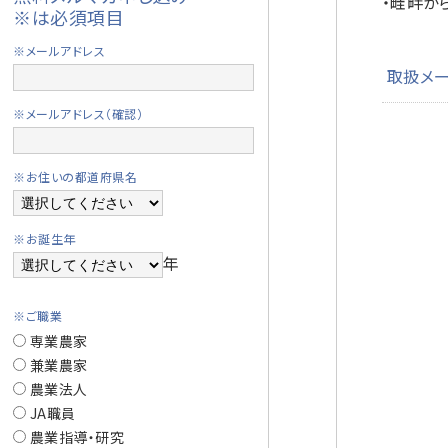
・畦畔か
※は必須項目
※メールアドレス
取扱メ
※メールアドレス（確認）
※お住いの都道府県名
※お誕生年
年
※ご職業
専業農家
兼業農家
農業法人
JA職員
農業指導・研究