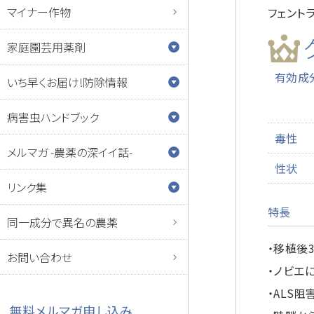
マイナー作物
フェント
家庭園芸用薬剤
有効成
いち早くお届け!防除情報
病害虫ハンドブック
毒性
メルマガ -農薬の深イイ話-
性状
リンク集
特長
同一成分で異名の農薬
・移植後
お問い合わせ
・ノビエ
・ALS
無料メルマガ申し込み