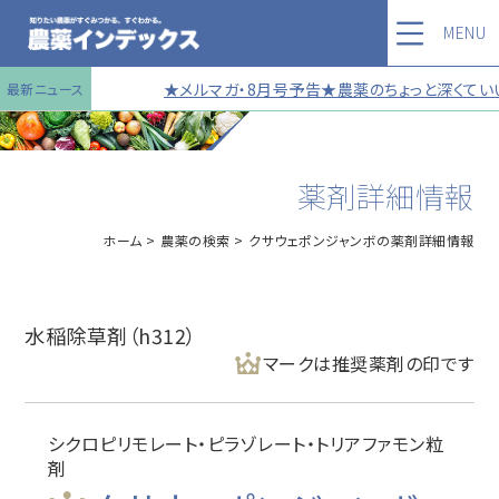
MENU
★メルマガ・8月号予告★農薬のちょっと深くていい
最新ニュース
薬剤詳細情報
ホーム
農薬の検索
クサウェポンジャンボの薬剤詳細情報
水稲除草剤（h312）
マークは推奨薬剤の印です
シクロピリモレート・ピラゾレート・トリアファモン粒
剤