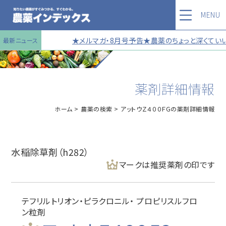
MENU
★メルマガ・8月号予告★農薬のちょっと深くていい
最新ニュース
薬剤詳細情報
ホーム
農薬の検索
アットウＺ４００ＦGの薬剤詳細情報
水稲除草剤（h282）
マークは推奨薬剤の印です
テフリルトリオン・ピラクロニル・ プロピリスルフロ
ン粒剤