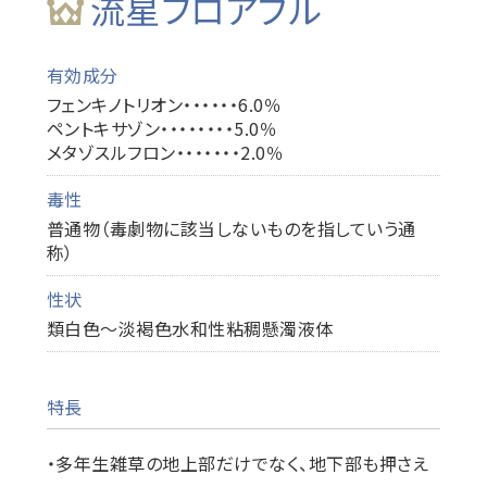
流星フロアブル
有効成分
フェンキノトリオン・・・・・・6.0％
ペントキサゾン・・・・・・・・5.0％
メタゾスルフロン・・・・・・・2.0％
毒性
普通物（毒劇物に該当しないものを指していう通
称）
性状
類白色～淡褐色水和性粘稠懸濁液体
特長
・多年生雑草の地上部だけでなく、地下部も押さえ