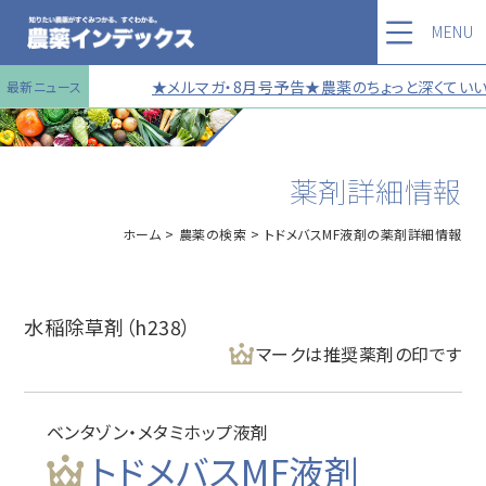
MENU
★メルマガ・8月号予告★農薬のちょっと深くていい話
最新ニュース
薬剤詳細情報
ホーム
農薬の検索
トドメバスMF液剤の薬剤詳細情報
水稲除草剤（h238）
マークは推奨薬剤の印です
ベンタゾン・メタミホップ液剤
トドメバスMF液剤