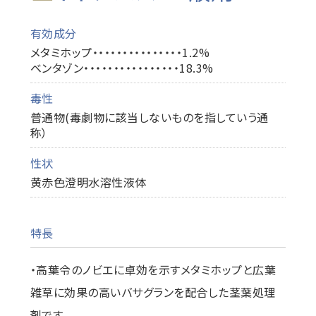
有効成分
メタミホップ・・・・・・・・・・・・・・・1.2%
ベンタゾン・・・・・・・・・・・・・・・・18.3%
毒性
普通物(毒劇物に該当しないものを指していう通
称）
性状
黄赤色澄明水溶性液体
特長
・高葉令のノビエに卓効を示すメタミホップと広葉
雑草に効果の高いバサグランを配合した茎葉処理
剤です。