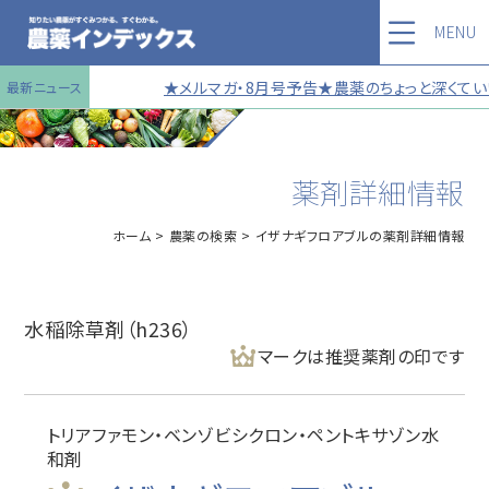
MENU
★メルマガ・8月号予告★農薬のちょっと深くていい
最新ニュース
薬剤詳細情報
ホーム
農薬の検索
イザナギフロアブルの薬剤詳細情報
水稲除草剤（h236）
マークは推奨薬剤の印です
トリアファモン・ベンゾビシクロン・ペントキサゾン水
和剤