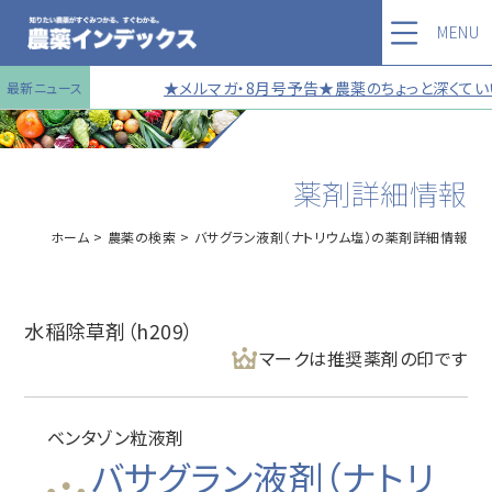
MENU
★メルマガ・8月号予告★農薬のちょっと深くていい
最新ニュース
薬剤詳細情報
ホーム
農薬の検索
バサグラン液剤（ナトリウム塩）の薬剤詳細情報
水稲除草剤（h209）
マークは推奨薬剤の印です
ベンタゾン粒液剤
バサグラン液剤（ナトリ