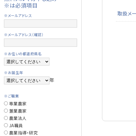
※は必須項目
取扱メ
※メールアドレス
※メールアドレス（確認）
※お住いの都道府県名
※お誕生年
年
※ご職業
専業農家
兼業農家
農業法人
JA職員
農業指導・研究