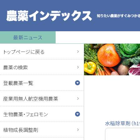
最新ニュース
トップページに戻る
農薬の検索
登載農薬一覧
産業用無人航空機用農薬
生物農薬・フェロモン
水稲除草剤（h1
植物成長調整剤