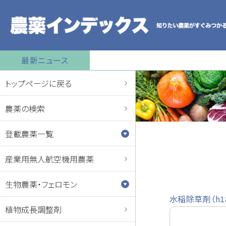
最新ニュース
トップページに戻る
農薬の検索
登載農薬一覧
産業用無人航空機用農薬
生物農薬・フェロモン
水稲除草剤（h1
植物成長調整剤