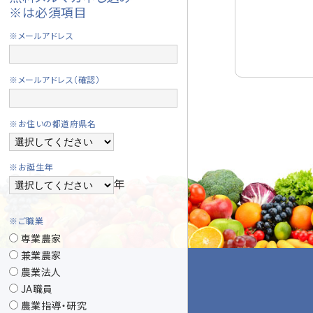
※は必須項目
※メールアドレス
※メールアドレス（確認）
※お住いの都道府県名
※お誕生年
年
※ご職業
専業農家
兼業農家
農業法人
JA職員
農業指導・研究