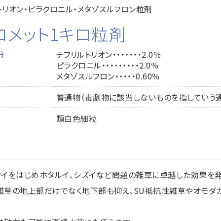
トリオン・ピラクロニル・メタゾスルフロン粒剤
コメット1キロ粒剤
分
テフリルトリオン・・・・・・・2.0％
ピラクロニル・・・・・・・・・2.0％
メタゾスルフロン・・・・・0.60％
普通物（毒劇物に該当しないものを指していう
類白色細粒
ワイをはじめホタルイ、シズイなど問題の雑草に卓越した効果を発
雑草の地上部だけでなく地下部も抑え、SU抵抗性雑草やオモダカ