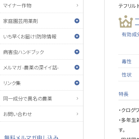
マイナー作物
テフリル
家庭園芸用薬剤
有効成
いち早くお届け!防除情報
病害虫ハンドブック
毒性
メルマガ -農薬の深イイ話-
性状
リンク集
特長
同一成分で異名の農薬
・クログ
お問い合わせ
・多年生
す。
無料メルマガ申し込み