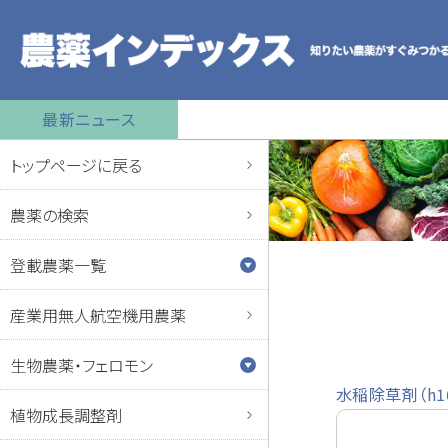
最新ニュース
トップページに戻る
農薬の検索
登載農薬一覧
産業用無人航空機用農薬
生物農薬・フェロモン
水稲除草剤（h1
植物成長調整剤