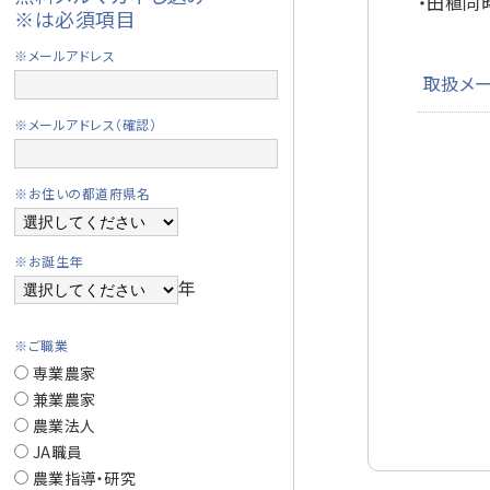
・田植同
※は必須項目
※メールアドレス
取扱メ
※メールアドレス（確認）
※お住いの都道府県名
※お誕生年
年
※ご職業
専業農家
兼業農家
農業法人
JA職員
農業指導・研究