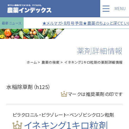
MENU
★メルマガ・8月号予告★農薬のちょっと深くていい
最新ニュース
薬剤詳細情報
ホーム
農薬の検索
イネキング1キロ粒剤の薬剤詳細情報
水稲除草剤（h125）
マークは推奨薬剤の印です
ピラクロニル・ピラゾレート・ベンゾビシクロン粒剤
イネキング1キロ粒剤