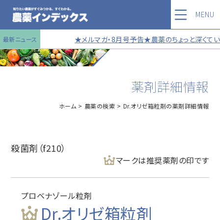
MENU
★メルマガ・8月号予告★農薬のちょっと深くていい
最新ニュース
薬剤詳細情報
ホーム
農薬の検索
Dr.オリゼ箱粒剤の薬剤詳細情報
殺菌剤（f210）
マークは推奨薬剤の印です
プロベナゾール粒剤
Dr.オリゼ箱粒剤