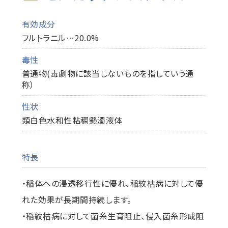
有効成分
フルトラニル…20.0%
毒性
普通物(毒劇物に該当しないものを指していう通
称）
性状
類白色水和性粘稠懸濁液体
特長
・稲体への浸透移行性に優れ、稲紋枯病に対して優
れた効果が長期間持続します。
・稲紋枯病に対して菌糸生育阻止、侵入菌糸形成阻