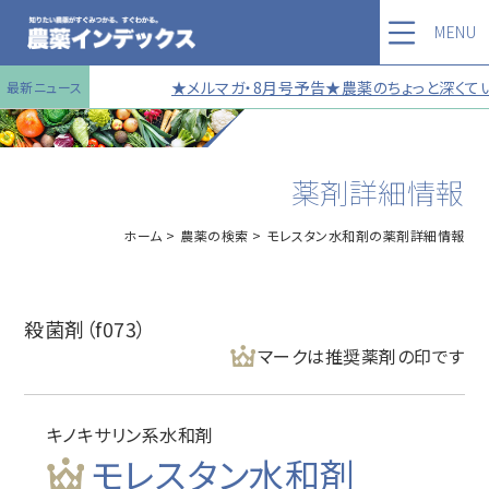
MENU
★メルマガ・8月号予告★農薬のちょっと深くてい
最新ニュース
薬剤詳細情報
ホーム
農薬の検索
モレスタン水和剤の薬剤詳細情報
殺菌剤（f073）
マークは推奨薬剤の印です
キノキサリン系水和剤
モレスタン水和剤