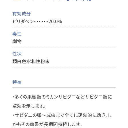
有効成分
ピリダベン・・・・・・20.0％
毒性
劇物
性状
類白色水和性粉末
特長
・多くの果樹類のミカンサビダニなどサビダニ類に
卓効を示します。
・サビダニの卵～成虫まで全てに速効的に効き、し
かもその効果が長期間持続します。