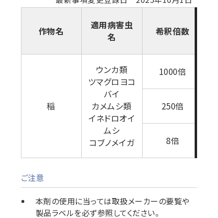
適用病害虫
作物名
希釈倍数
名
6
ウンカ類
1000倍
ツマグロヨコ
バイ
2
稲
カメムシ類
250倍
イネドロオイ
ムシ
0
8倍
コブノメイガ
ご注意
本剤の使用に当っては取扱メーカーの要覧や
製品ラベルを必ず参照してください。