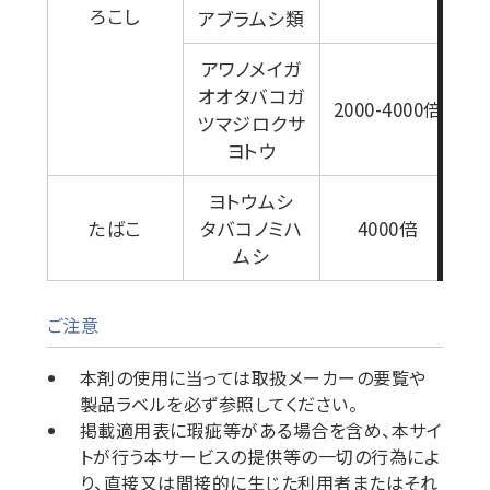
ろこし
アブラムシ類
アワノメイガ
オオタバコガ
1
2000-4000倍
ツマジロクサ
ヨトウ
ヨトウムシ
1
たばこ
タバコノミハ
4000倍
ムシ
ご注意
本剤の使用に当っては取扱メーカーの要覧や
製品ラベルを必ず参照してください。
掲載適用表に瑕疵等がある場合を含め、本サイ
トが行う本サービスの提供等の一切の行為によ
り、直接又は間接的に生じた利用者またはそれ