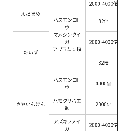
2000-4000倍
えだまめ
0
ハスモンヨト
32倍
ウ
マメシンクイ
1
ガ
2000-4000倍
アブラムシ類
だいず
0
32倍
ハスモンヨト
4000倍
ウ
ハモグリバエ
さやいんげん
2000倍
類
1
アズキノメイ
2000-4000倍
ガ