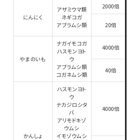
2000倍
アザミウマ類
にんにく
ネギコガ
1
アブラムシ類
20倍
ナガイモコガ
1
4000倍
ハスモンヨト
やまのいも
ウ
1
アブラムシ類
40倍
コガネムシ類
ハスモンヨト
ウ
ナカジロシタ
1
4000倍
バ
アリモドキゾ
ウムシ
かんしょ
イモゾウムシ