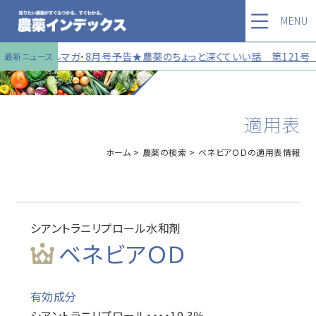
MENU
★メルマガ・8月号予告★農薬のちょっと深くていい話 第121号 チラ見
最新ニュース
適用表
ホーム
農薬の検索
ベネビアＯＤの適用表情報
シアントラニリプロール水和剤
ベネビアＯＤ
有効成分
シアントラニリプロール・・・・10.3％