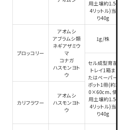
用土壌約1.5-
4リットル)当
り40g
アオムシ
アブラムシ類
1g/株
ネギアザミウ
ブロッコリー
マ
コナガ
セル成型育苗
ハスモンヨト
トレイ1箱ま
ウ
たはペーパー
ポット1冊(約3
0×60cm、使
アオムシ
用土壌約1.5-
カリフラワー
ハスモンヨト
4リットル)当
ウ
り40g