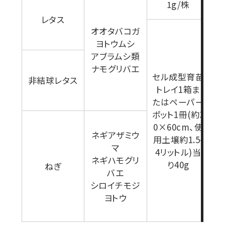
1g/株
レタス
オオタバコガ
ヨトウムシ
アブラムシ類
ナモグリバエ
セル成型育苗
非結球レタス
トレイ1箱ま
たはペーパー
ポット1冊(約3
0×60cm、使
ネギアザミウ
用土壌約1.5-
マ
4リットル)当
ネギハモグリ
り40g
ねぎ
バエ
シロイチモジ
ヨトウ