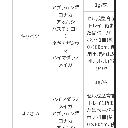
1g/株
アブラムシ類
コナガ
セル成型育苗
アオムシ
トレイ1箱ま
ハスモンヨト
たはペーパー
キャベツ
ウ
ポット1冊(約3
ネギアザミウ
0×60cm、使
マ
用土壌約1.5-
ハイマダラノ
4リットル)当
メイガ
り40g
1g/株
セル成型育苗
ハイマダラノ
トレイ1箱ま
メイガ
たはペーパー
はくさい
アブラムシ類
ポット1冊(約3
コナガ
0×60cm、使
アオムシ