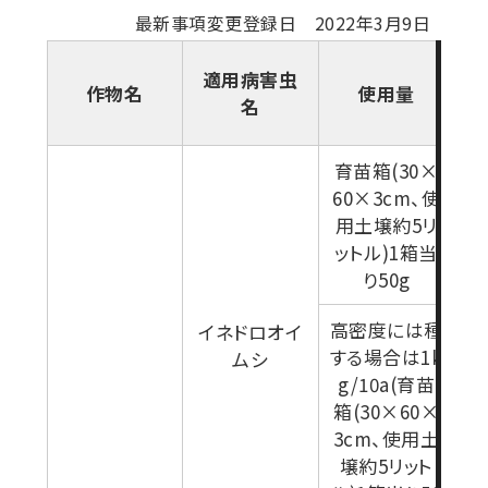
最新事項変更登録日 2022年3月9日
適用病害虫
作物名
使用量
名
育苗箱(30×
60×3cm、使
用土壌約5リ
ットル)1箱当
り50g
高密度には種
イネドロオイ
する場合は1k
ムシ
g/10a(育苗
箱(30×60×
3cm、使用土
壌約5リット