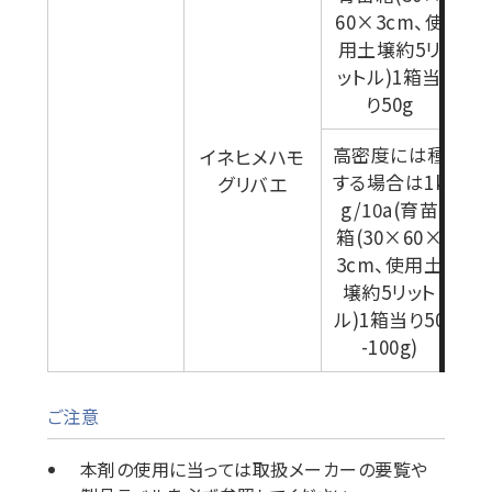
60×3cm、使
用土壌約5リ
ットル)1箱当
り50g
高密度には種
イネヒメハモ
する場合は1k
グリバエ
g/10a(育苗
箱(30×60×
3cm、使用土
壌約5リット
ル)1箱当り50
-100g)
ご注意
本剤の使用に当っては取扱メーカーの要覧や