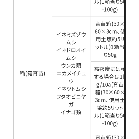
ル)1箱当り50
-100g)
育苗箱(30×
60×3cm、使
イネミズゾウ
用土壌約5リ
ムシ
ットル)1箱当
イネドロオイ
り50g
ムシ
ウンカ類
高密度には種
稲(箱育苗)
ニカメイチュ
する場合は1k
前
ウ
g/10a(育苗
イネツトムシ
箱(30×60×
フタオビコヤ
3cm、使用土
ガ
壌約5リット
イナゴ類
ル)1箱当り50
-100g)
育苗箱(30×