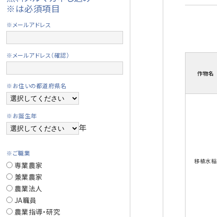
※は必須項目
※メールアドレス
※メールアドレス（確認）
作物名
※お住いの都道府県名
※お誕生年
年
※ご職業
移植水稲
専業農家
兼業農家
農業法人
JA職員
農業指導・研究