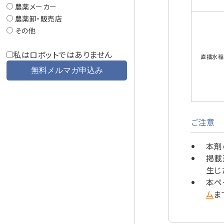
農薬メーカー
農薬卸・販売店
その他
私はロボットではありません
直播水稲
ご注意
本剤
掲載
生じ
本ペ
ム
ま