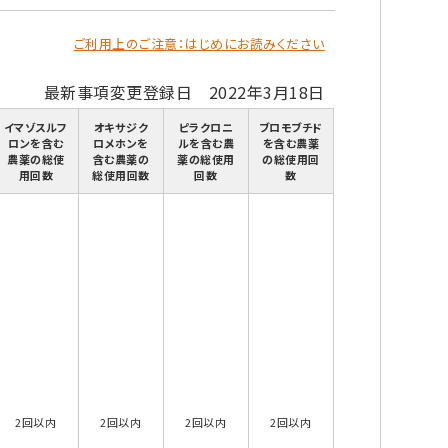
ご利用上のご注意：はじめにお読みください
最新事項変更登録日 2022年3月18日
イマゾスルフ
オキサジク
ピラクロニ
ブロモブチド
ロンを含む
ロメホンを
ルを含む農
を含む農薬
農薬の総使
含む農薬の
薬の総使用
の総使用回
用回数
総使用回数
回数
数
2回以内
2回以内
2回以内
2回以内