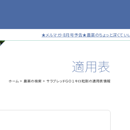
★メルマガ・8月号予告★農薬のちょっと深くていい話 
適用表
ホーム
農薬の検索
サラブレッドＧＯ１キロ粒剤の適用表情報