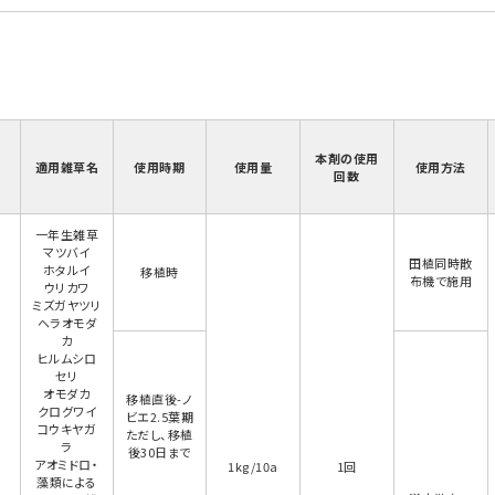
本剤の使用
適用雑草名
使用時期
使用量
使用方法
回数
一年生雑草
マツバイ
田植同時散
ホタルイ
移植時
布機で施用
ウリカワ
ミズガヤツリ
ヘラオモダ
カ
ヒルムシロ
セリ
オモダカ
移植直後-ノ
クログワイ
ビエ2.5葉期
コウキヤガ
ただし、移植
ラ
後30日まで
アオミドロ・
1kg/10a
1回
藻類による