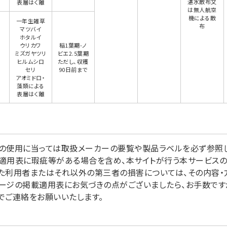
湛水散布又
表層はく離
は無人航空
機による散
一年生雑草
布
マツバイ
ホタルイ
ウリカワ
稲1葉期-ノ
ミズガヤツリ
ビエ2.5葉期
ヒルムシロ
ただし、収穫
セリ
90日前まで
アオミドロ・
藻類による
表層はく離
の使用に当っては取扱メーカーの要覧や製品ラベルを必ず参照し
適用表に瑕疵等がある場合を含め、本サイトが行う本サービス
た利用者またはそれ以外の第三者の損害については、その内容・
ージの掲載適用表にお気づきの点がございましたら、お手数ですが掲
でご連絡をお願いいたします。