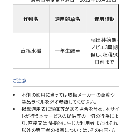
作物名
適用雑草名
使用時期
稲出芽始期-
ノビエ3葉期
5
直播水稲
一年生雑草
但し、収穫90
日前まで
ご注意
本剤の使用に当っては取扱メーカーの要覧や
製品ラベルを必ず参照してください。
掲載適用表に瑕疵等がある場合を含め、本サイ
トが行う本サービスの提供等の一切の行為によ
り、直接又は間接的に生じた利用者またはそれ
以外の第三者の損害については、その内容・方