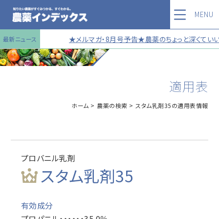
MENU
★メルマガ・8月号予告★農薬のちょっと深くていい話
最新ニュース
適用表
ホーム
農薬の検索
スタム乳剤35の適用表情報
プロバニル乳剤
スタム乳剤35
有効成分
プロパニル・・・・・・35.0％