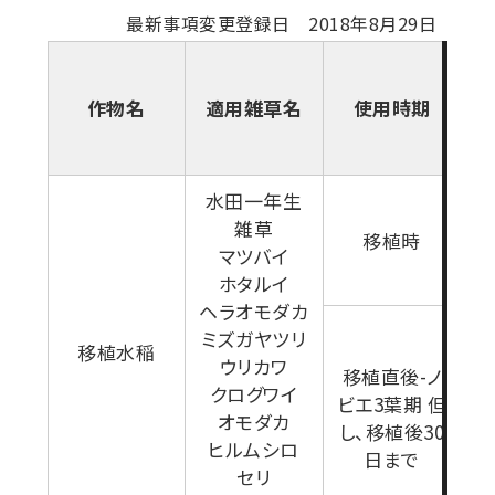
最新事項変更登録日 2018年8月29日
作物名
適用雑草名
使用時期
水田一年生
雑草
移植時
マツバイ
ホタルイ
ヘラオモダカ
ミズガヤツリ
移植水稲
ウリカワ
移植直後-ノ
クログワイ
ビエ3葉期 但
オモダカ
し、移植後30
ヒルムシロ
日まで
セリ