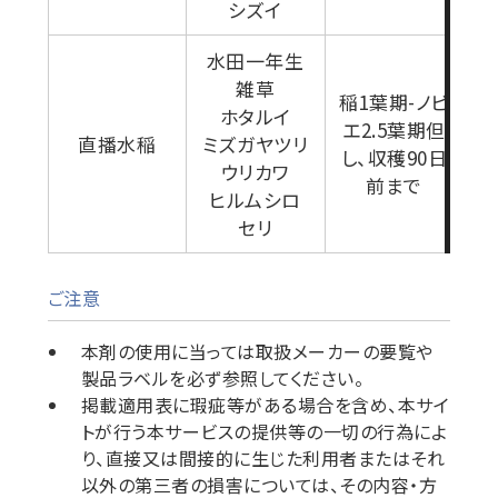
シズイ
水田一年生
雑草
稲1葉期-ノビ
ホタルイ
エ2.5葉期但
直播水稲
ミズガヤツリ
し、収穫90日
ウリカワ
前まで
ヒルムシロ
セリ
ご注意
本剤の使用に当っては取扱メーカーの要覧や
製品ラベルを必ず参照してください。
掲載適用表に瑕疵等がある場合を含め、本サイ
トが行う本サービスの提供等の一切の行為によ
り、直接又は間接的に生じた利用者またはそれ
以外の第三者の損害については、その内容・方