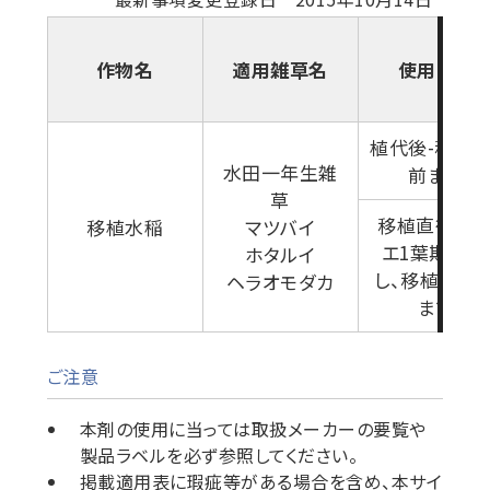
作物名
適用雑草名
使用時期
植代後-移植7
水田一年生雑
前まで
草
移植直後-ノ
移植水稲
マツバイ
エ1葉期 た
ホタルイ
し、移植後30
ヘラオモダカ
まで
ご注意
本剤の使用に当っては取扱メーカーの要覧や
製品ラベルを必ず参照してください。
掲載適用表に瑕疵等がある場合を含め、本サイ