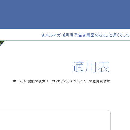
★メルマガ・8月号予告★農薬のちょっと深くていい話 
適用表
ホーム
農薬の検索
セルカディスDフロアブルの適用表情報