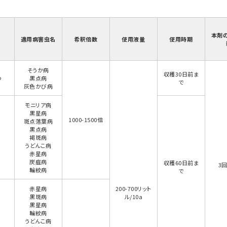
本剤
適用病害虫名
希釈倍数
使用液量
使用時期
そうか病
収穫30日前ま
つ
黒点病
で
灰色かび病
モニリア病
黒星病
1000-1500倍
斑点落葉病
黒点病
褐斑病
うどんこ病
赤星病
炭疽病
収穫60日前ま
3
輪紋病
で
赤星病
200-700リット
黒斑病
ル/10a
黒星病
輪紋病
うどんこ病