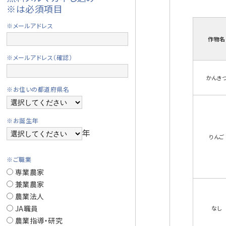
※は必須項目
※メールアドレス
作物名
※メールアドレス（確認）
かんき
※お住いの都道府県名
※お誕生年
年
りんご
※ご職業
専業農家
兼業農家
農業法人
JA職員
なし
農業指導・研究