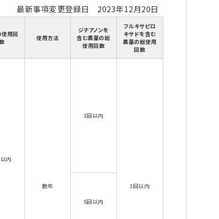
最新事項変更登録日 2023年12月20日
フルキサピロ
ジチアノンを
の使用回
キサドを含む
使用方法
含む農薬の総
数
農薬の総使用
使用回数
回数
3回以内
回以内
散布
3回以内
5回以内