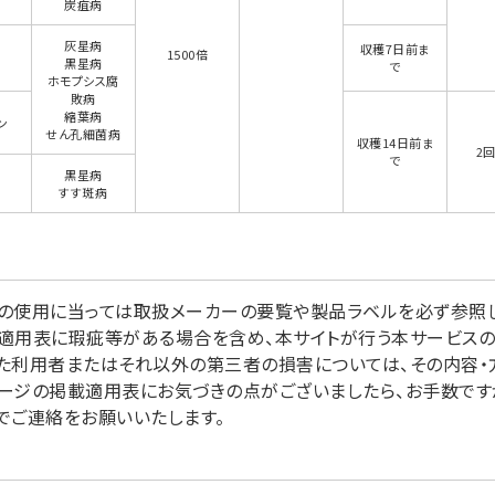
炭疽病
灰星病
収穫7日前ま
1500倍
黒星病
で
ホモプシス腐
敗病
縮葉病
ン
せん孔細菌病
収穫14日前ま
2
で
黒星病
すす斑病
の使用に当っては取扱メーカーの要覧や製品ラベルを必ず参照し
適用表に瑕疵等がある場合を含め、本サイトが行う本サービス
た利用者またはそれ以外の第三者の損害については、その内容・
ージの掲載適用表にお気づきの点がございましたら、お手数ですが掲
でご連絡をお願いいたします。