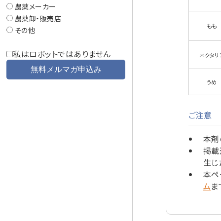
農薬メーカー
農薬卸・販売店
もも
その他
私はロボットではありません
ネクタリ
うめ
ご注意
本剤
掲載
生じ
本ペ
ム
ま