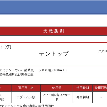
天 敵 製 剤
トウ剤
アグ
テントップ
ナミテントウ2～3齢幼虫 （2００頭／600ｍｌ）
淡褐色細片及び黒色幼虫
名
適用害虫名
使用量
使用時期
使用回
類
25〜30株当り2カー
アブラムシ類
発生初期
-
培）
ド
びナミテントウを含む農薬の総使用回数