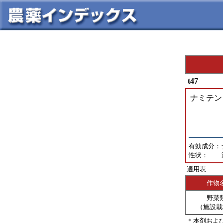
t47
ナミテン
有効成分：
性状：
適用表
作物
野菜
（施設栽
＊本剤およ