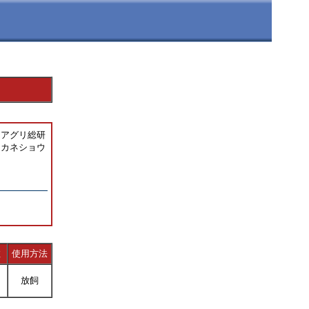
アグリ総研
ロカネショウ
数
使用方法
放飼