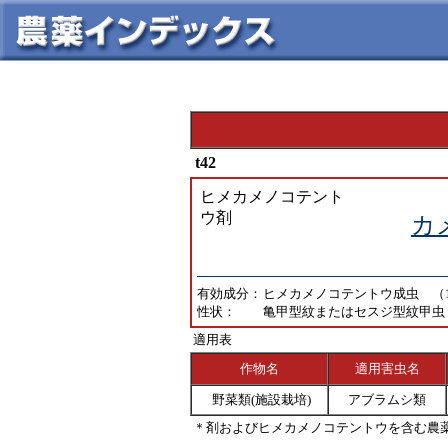
t42
ヒメカメノコテント
ウ剤
カ
有効成分：
ヒメカメノコテントウ成虫 （10
性状：
亀甲型紋またはセスジ型紋甲虫
適用表
作物名
適用害虫名
野菜類(施設栽培)
アブラムシ類
＊剤およびヒメカメノコテントウを含む農