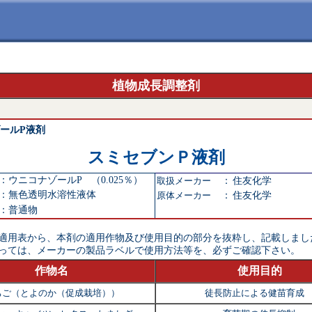
植物成長調整剤
ールP液剤
スミセブンＰ液剤
：
ウニコナゾールP （0.025％）
取扱メーカー
：
住友化学
：
無色透明水溶性液体
原体メーカー
：
住友化学
：
普通物
適用表から、本剤の適用作物及び使用目的の部分を抜粋し、記載しまし
っては、メーカーの製品ラベルで使用方法等を、必ずご確認下さい。
作物名
使用目的
ちご（とよのか（促成栽培））
徒長防止による健苗育