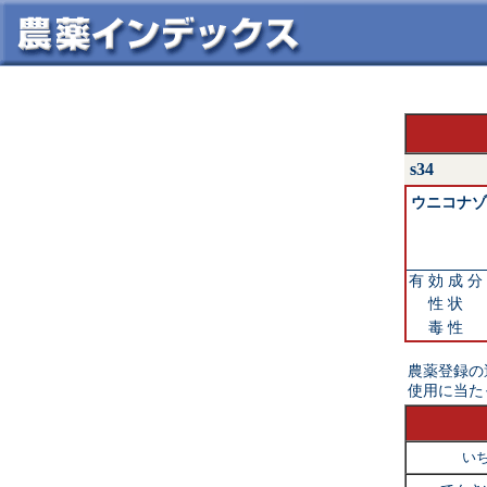
s34
ウニコナゾ
有 効 成 分
性 状
毒 性
農薬登録の
使用に当た
い