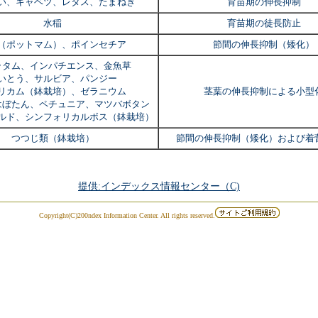
い、キャベツ、レタス、たまねぎ
育苗期の伸長抑制
水稲
育苗期の徒長防止
（ポットマム）、ポインセチア
節間の伸長抑制（矮化）
ラタム、インパチエンス、金魚草
いとう、サルビア、パンジー
リカム（鉢栽培）、ゼラニウム
茎葉の伸長抑制による小型
はぼたん、ペチュニア、マツバボタン
ルド、シンフォリカルボス（鉢栽培）
つつじ類（鉢栽培）
節間の伸長抑制（矮化）および着
提供:インデックス情報センター（C)
Copyright(C)200ndex Information Center. All rights reserved.