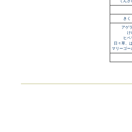
てんさ
きく
アゲ
け
ヒペ
日々草、
マリーゴー