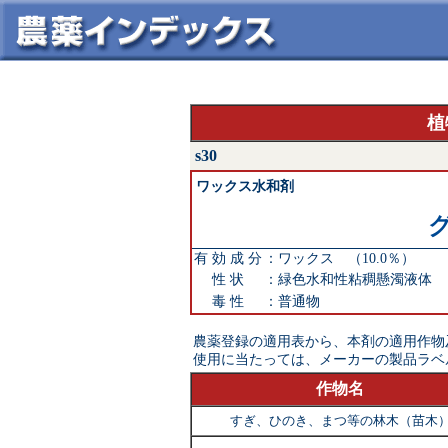
植
s30
ワックス水和剤
有 効 成 分
：
ワックス （10.0％）
性 状
：
緑色水和性粘稠懸濁液体
毒 性
：
普通物
農薬登録の適用表から、本剤の適用作物
使用に当たっては、メーカーの製品ラベ
作物名
すぎ、ひのき、まつ等の林木（苗木