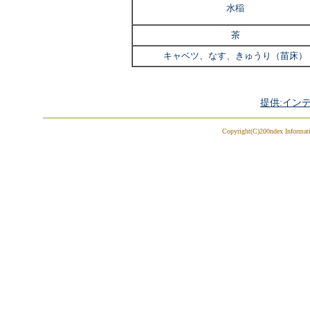
水稲
茶
キャベツ、なす、きゅうり（苗床）
提供:イン
Copyright(C)200ndex Informatio