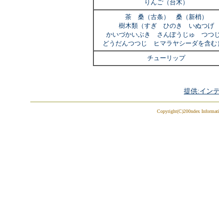
りんご（台木）
茶 桑（古条） 桑（新梢）
樹木類（すぎ ひのき いぬつげ
かいづかいぶき さんぽうじゅ つつ
どうだんつつじ ヒマラヤシーダを含
チューリップ
提供:イン
Copyright(C)200ndex Informatio