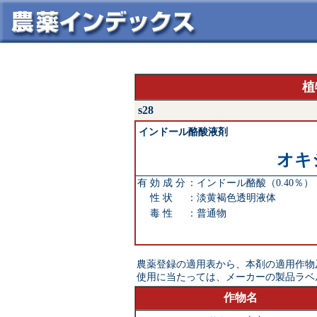
植
s28
インドール酪酸液剤
オキ
有 効 成 分
：
インドール酪酸（0.40％）
性 状
：
淡黄褐色透明液体
毒 性
：
普通物
農薬登録の適用表から、本剤の適用作物
使用に当たっては、メーカーの製品ラベ
作物名