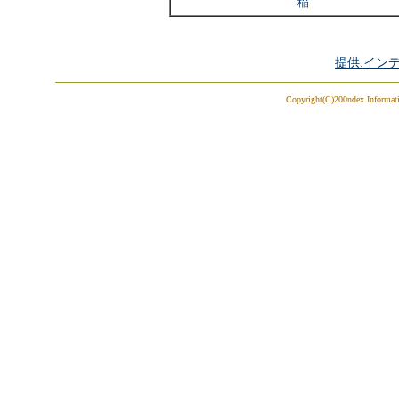
稲
提供:イン
Copyright(C)200ndex Informatio