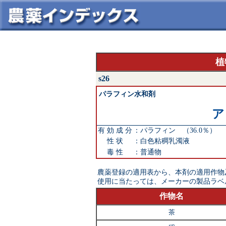
植
s26
パラフィン水和剤
ア
有 効 成 分
：
パラフィン （36.0％）
性 状
：
白色粘稠乳濁液
毒 性
：
普通物
農薬登録の適用表から、本剤の適用作物
使用に当たっては、メーカーの製品ラベ
作物名
茶