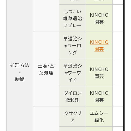
しつこい
KINCHO
雑草退治
●
園芸
スプレー
草退治シ
KINCHO
ャワーロ
●
園芸
ング
処理方法
土壌・茎
草退治シ
KINCHO
・
葉処理
ャワーワ
●
園芸
時期
イド
ダイロン
KINCHO
●
微粒剤
園芸
クサクリ
エムシー
●
ア
緑化