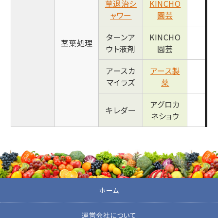
草退治シ
KINCHO
●
ャワー
園芸
ターンア
KINCHO
茎葉処理
●
ウト液剤
園芸
アースカ
アース製
●
マイラズ
薬
アグロカ
キレダー
ネショウ
ホーム
運営会社について