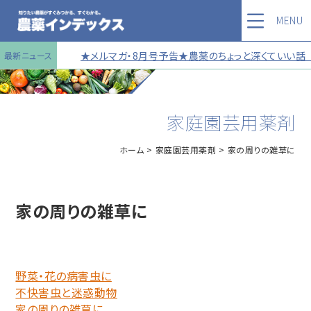
MENU
★メルマガ・8月号予告★農薬のちょっと深くていい話 第1
最新ニュース
家庭園芸用薬剤
ホーム
家庭園芸用薬剤
家の周りの雑草に
家の周りの雑草に
野菜・花の病害虫に
不快害虫と迷惑動物
家の周りの雑草に