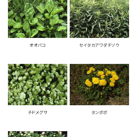
オオバコ
セイタカアワダチソウ
チドメグサ
タンポポ