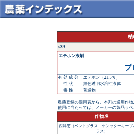
植
s39
エテホン液剤
プ
有 効 成 分
：
エテホン（21.5％）
性 状
：
無色透明水溶性液体
毒 性
：
普通物
農薬登録の適用表から、本剤の適用作物
使用に当たっては、メーカーの製品ラベ
作物名
西洋芝（ベントグラス ケンッターキーブ
ラス）